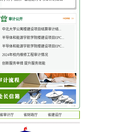
关于对李博、原彦飞等7名同志进行任期经...
关于对李俊华、顾宁等17名同志进行离任...
审计公开
关于对校医院进行财务收支专项审计的公告
关于对后勤管理部餐饮服务中心、物流配...
中北大学公寓楼建设项目结算审计结...
关于对山西中北科技园有限公司及其子公...
半导体和能源宇航学院楼建设项目EPC...
关于对尹建平同志进行任期经济责任审计...
半导体和能源宇航学院楼建设项目EPC...
关于对郝晓东同志进行任期经济责任审计...
关于对赵正杰同志进行任期经济责任审计...
2024年校内维修工程审计情况
关于对学校科研管理进行专项审计的公告
创新服务举措 提升服务效能
关于对学校房产管理进行专项审计的公告
省审计厅
省财政厅
省建设厅