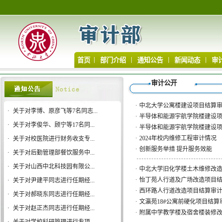
|
|
|
|
首页
部门介绍
通知公告
新闻动态
审
审计公开
·
中北大学公寓楼建设项目结算
·
关于对李博、原彦飞等7名同志...
·
半导体和能源宇航学院楼建设项
·
关于对李俊华、顾宁等17名同...
·
半导体和能源宇航学院楼建设项
·
2024年校内维修工程审计情况
·
关于对校医院进行财务收支专...
·
创新服务举措 提升服务效能
·
关于对后勤管理部餐饮服务中...
·
关于对山西中北科技园有限公...
·
中北大学旧化学楼土木维修改
·
怡丁苑人行道及广场改造项目
·
关于对尹建平同志进行任期经...
·
西环路人行道改造项目结算审
·
关于对郝晓东同志进行任期经...
·
文瀛苑18#公寓前硬化项目结
·
关于对赵正杰同志进行任期经...
·
附属中学教学楼及宿舍楼装修