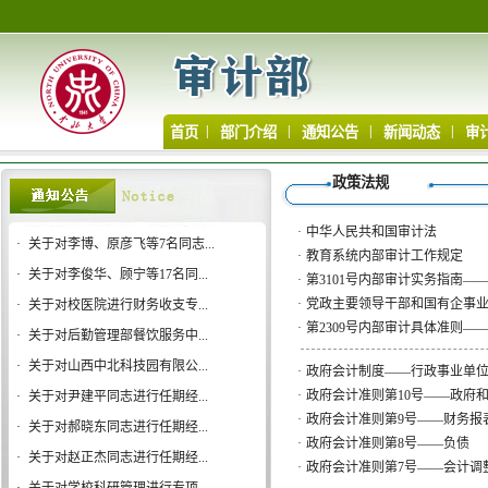
|
|
|
|
首页
部门介绍
通知公告
新闻动态
审
政策法规
·
中华人民共和国审计法
·
关于对李博、原彦飞等7名同志...
·
教育系统内部审计工作规定
·
关于对李俊华、顾宁等17名同...
·
第3101号内部审计实务指南—
·
党政主要领导干部和国有企事
·
关于对校医院进行财务收支专...
·
第2309号内部审计具体准则—
·
关于对后勤管理部餐饮服务中...
·
关于对山西中北科技园有限公...
·
政府会计制度——行政事业单
·
政府会计准则第10号——政府
·
关于对尹建平同志进行任期经...
·
政府会计准则第9号——财务报
·
关于对郝晓东同志进行任期经...
·
政府会计准则第8号——负债
·
关于对赵正杰同志进行任期经...
·
政府会计准则第7号——会计调