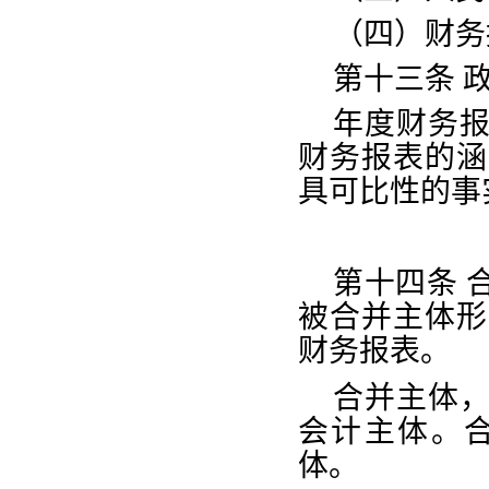
（四）财务
第十三条
年度财务
财务报表的涵
具可比性的事
第十四条
被合并主体形
财务报表。
合并主体
会计主体。
体。