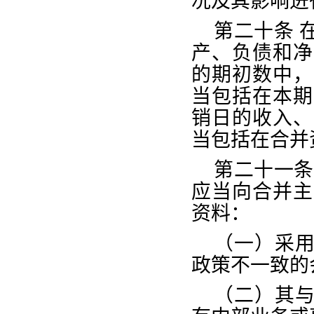
况及其影响进
第二十条
产、负债和净
的期初数中，
当包括在本期
销日的收入、
当包括在合并
第二十一
应当向合并主
资料：
（一）采
政策不一致的
（二）其