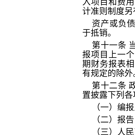
入项目和费用
计准则制度另
资产或负
于抵销。
第十一条
报项目上一个
期财务报表相
有规定的除外
第十二条
置披露下列各
（一）编报
（二）报告
（三）人民