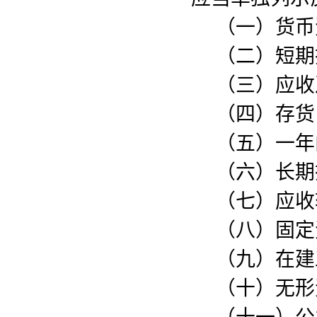
（一）货币
（二）短期
（三）应收
（四）存货
（五）一年
（六）长期
（七）应收
（八）固定
（九）在建
（十）无形