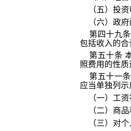
（五）投资
（六）政府
第四十九
包括收入的合
第五十条
照费用的性质
第五十一
应当单独列示
（一）工资
（二）商品
（三）对个