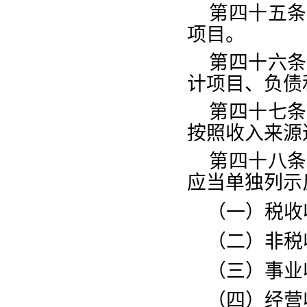
第四十五
项目。
第四十六
计项目、负债
第四十七
按照收入来源
第四十八
应当单独列示
（一）税收
（二）非税
（三）事业
（四）经营