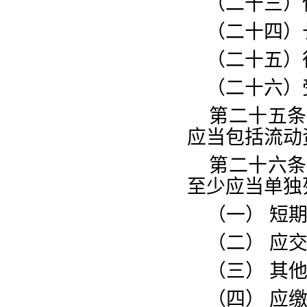
（二十三）
（二十四）
（二十五）
（二十六）
第二十五
应当包括流动
第二十六
至少应当单独
（一）
短
（二）
应
（三）
其
（四）
应