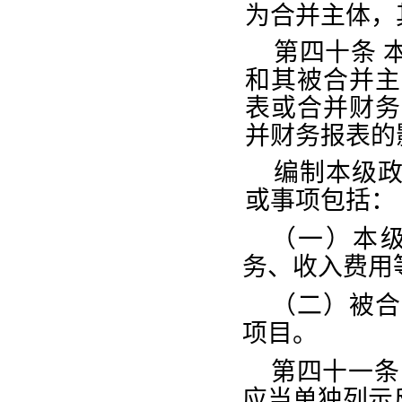
为合并主体，
第四十条
和其被合并主
表或合并财务
并财务报表的
编制本级
或事项包括：
（一）本
务、收入费用
（二）被合
项目。
第四十一条
应当单独列示