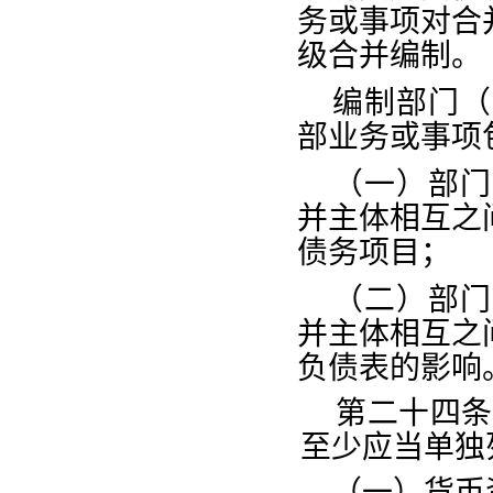
务或事项对合
级合并编制。
编制部门（
部业务或事项
（一）部门
并主体相互之
债务项目；
（二）部门
并主体相互之
负债表的影响
第二十四
至少应当单独
（一）
货币