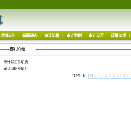
|
|
|
|
|
|
通知公告
新闻动态
审计流程
审计案例
审计公开
政策法规
部门介绍
·
审计部工作职责
·
审计部职能简介
共2条 1/1
首页
上页
下页
尾页