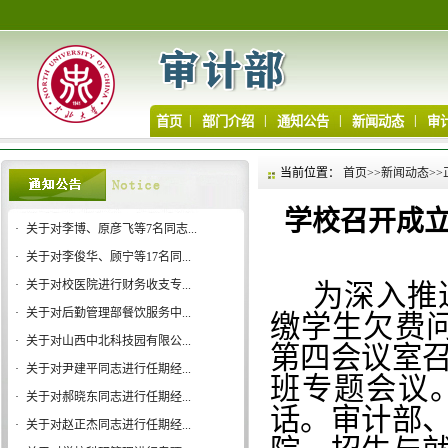
|
|
|
|
首页
部门介绍
通知公告
新闻动态
审
当前位置：
首页
>>
新闻动态
>>
学校召开成
·
关于对李博、原彦飞等7名同志...
·
关于对李俊华、顾宁等17名同...
·
关于对校医院进行财务收支专...
为深入推
·
关于对后勤管理部餐饮服务中...
缴学生欠费
·
关于对山西中北科技园有限公...
第四会议室
·
关于对尹建平同志进行任期经...
班专题会议
·
关于对郝晓东同志进行任期经...
话。审计部
·
关于对赵正杰同志进行任期经...