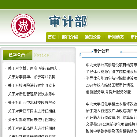
|
|
|
|
首页
部门介绍
通知公告
新闻动态
审
审计公开
·
中北大学公寓楼建设项目结算
·
关于对李博、原彦飞等7名同志...
·
半导体和能源宇航学院楼建设项
·
关于对李俊华、顾宁等17名同...
·
半导体和能源宇航学院楼建设项
·
2024年校内维修工程审计情况
·
关于对校医院进行财务收支专...
·
创新服务举措 提升服务效能
·
关于对后勤管理部餐饮服务中...
·
关于对山西中北科技园有限公...
·
中北大学旧化学楼土木维修改
·
怡丁苑人行道及广场改造项目
·
关于对尹建平同志进行任期经...
·
西环路人行道改造项目结算审
·
关于对郝晓东同志进行任期经...
·
文瀛苑18#公寓前硬化项目结
·
关于对赵正杰同志进行任期经...
·
附属中学教学楼及宿舍楼装修